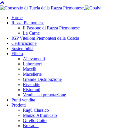
Home
Razza Piemontese
Il Fassone di Razza Piemontese
La Carne
IGP Vitelloni Piemontesi della Coscia
Certificazione
Sostenibilità
Filiera
Allevamenti
Laboratori
Macelli
Macellerie
Grande Distribuzione
Rivendite
Ristoranti
Vendita su prenotazione
Punti vendita
Prodotti
Ragù Classico
Manzo Affumicato
Girello Cotto
Bresaola