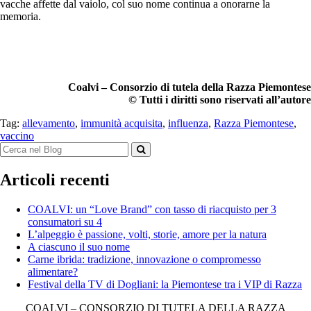
vacche affette dal vaiolo, col suo nome continua a onorarne la
memoria.
Coalvi – Consorzio di tutela della Razza Piemontese
© Tutti i diritti sono riservati all’autore
Tag:
allevamento
,
immunità acquisita
,
influenza
,
Razza Piemontese
,
vaccino
Articoli recenti
COALVI: un “Love Brand” con tasso di riacquisto per 3
consumatori su 4
L’alpeggio è passione, volti, storie, amore per la natura
A ciascuno il suo nome
Carne ibrida: tradizione, innovazione o compromesso
alimentare?
Festival della TV di Dogliani: la Piemontese tra i VIP di Razza
COALVI – CONSORZIO DI TUTELA DELLA RAZZA