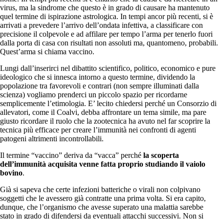
virus, ma la sindrome che questo è in grado di causare ha mantenuto
quel termine di ispirazione astrologica. In tempi ancor più recenti, si è
arrivati a prevedere l’arrivo dell’ondata infettiva, a classificare con
precisione il colpevole e ad affilare per tempo l’arma per tenerlo fuori
dalla porta di casa con risultati non assoluti ma, quantomeno, probabili.
Quest’arma si chiama vaccino.
Lungi dall’inserirci nel dibattito scientifico, politico, economico e pure
ideologico che si innesca intorno a questo termine, dividendo la
popolazione tra favorevoli e contrari (non sempre illuminati dalla
scienza) vogliamo prenderci un piccolo spazio per ricordarne
semplicemente l’etimologia. E’ lecito chiedersi perché un Consorzio di
allevatori, come il Coalvi, debba affrontare un tema simile, ma pare
giusto ricordare il ruolo che la zootecnica ha avuto nel far scoprire la
tecnica più efficace per creare l’immunità nei confronti di agenti
patogeni altrimenti incontrollabili.
Il termine “vaccino” deriva da “vacca” perché
la scoperta
dell’immunità acquisita venne fatta proprio studiando il vaiolo
bovino
.
Già si sapeva che certe infezioni batteriche o virali non colpivano
soggetti che le avessero già contratte una prima volta. Si era capito,
dunque, che l’organismo che avesse superato una malattia sarebbe
stato in grado di difendersi da eventuali attacchi successivi. Non si