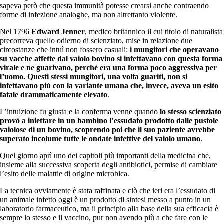
sapeva però che questa immunità potesse crearsi anche contraendo
forme di infezione analoghe, ma non altrettanto violente.
Nel 1796
Edward Jenner
, medico britannico il cui titolo di naturalista
precorreva quello odierno di scienziato, mise in relazione due
circostanze che intuì non fossero casuali:
i mungitori che operavano
su vacche affette dal vaiolo bovino si infettavano con questa forma
virale e ne guarivano, perché era una forma poco aggressiva per
l’uomo. Questi stessi mungitori, una volta guariti, non si
infettavano più con la variante umana che, invece, aveva un esito
fatale drammaticamente elevato
.
L’intuizione fu giusta e la conferma venne quando
lo stesso scienziato
provò a iniettare in un bambino l’essudato prodotto dalle pustole
vaiolose di un bovino, scoprendo poi che il suo paziente avrebbe
superato incolume tutte le ondate infettive del vaiolo umano
.
Quel giorno aprì uno dei capitoli più importanti della medicina che,
insieme alla successiva scoperta degli antibiotici, permise di cambiare
l’esito delle malattie di origine microbica.
La tecnica ovviamente è stata raffinata e ciò che ieri era l’essudato di
un animale infetto oggi è un prodotto di sintesi messo a punto in un
laboratorio farmaceutico, ma il principio alla base della sua efficacia è
sempre lo stesso e il vaccino, pur non avendo più a che fare con le