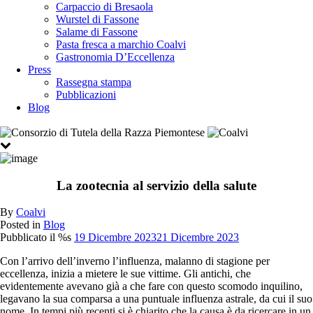
Carpaccio di Bresaola
Wurstel di Fassone
Salame di Fassone
Pasta fresca a marchio Coalvi
Gastronomia D’Eccellenza
Press
Rassegna stampa
Pubblicazioni
Blog
La zootecnia al servizio della salute
By
Coalvi
Posted in
Blog
Pubblicato il %s
19 Dicembre 2023
21 Dicembre 2023
Con l’arrivo dell’inverno l’influenza, malanno di stagione per
eccellenza, inizia a mietere le sue vittime. Gli antichi, che
evidentemente avevano già a che fare con questo scomodo inquilino,
legavano la sua comparsa a una puntuale influenza astrale, da cui il suo
nome. In tempi più recenti si è chiarito che la causa è da ricercare in un