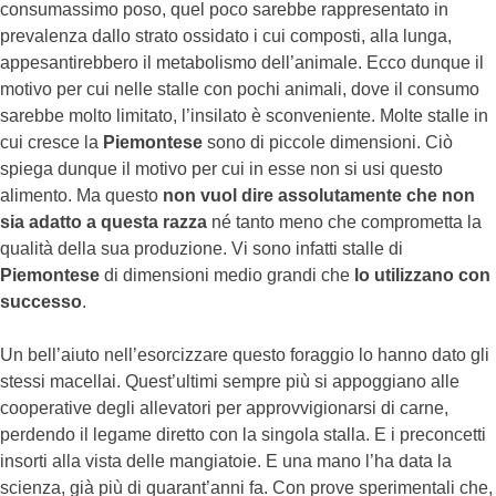
consumassimo poso, quel poco sarebbe rappresentato in
prevalenza dallo strato ossidato i cui composti, alla lunga,
appesantirebbero il metabolismo dell’animale. Ecco dunque il
motivo per cui nelle stalle con pochi animali, dove il consumo
sarebbe molto limitato, l’insilato è sconveniente. Molte stalle in
cui cresce la
Piemontese
sono di piccole dimensioni. Ciò
spiega dunque il motivo per cui in esse non si usi questo
alimento. Ma questo
non vuol dire assolutamente che non
sia adatto
a questa razza
né tanto meno che comprometta la
qualità della sua produzione. Vi sono infatti stalle di
Piemontese
di dimensioni medio grandi che
lo utilizzano con
successo
.
Un bell’aiuto nell’esorcizzare questo foraggio lo hanno dato gli
stessi macellai. Quest’ultimi sempre più si appoggiano alle
cooperative degli allevatori per approvvigionarsi di carne,
perdendo il legame diretto con la singola stalla. E i preconcetti
insorti alla vista delle mangiatoie. E una mano l’ha data la
scienza, già più di quarant’anni fa. Con prove sperimentali che,