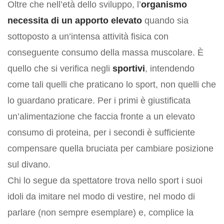
Oltre che nell’età dello sviluppo, l’
organismo
Grande Distribuzione
necessita di un apporto elevato
quando sia
Rivendite
sottoposto a un’intensa attività fisica con
Ristoranti
conseguente consumo della massa muscolare. È
Vendita su prenotazione
quello che si verifica negli
sportivi
, intendendo
PUNTI VENDITA
come tali quelli che praticano lo sport, non quelli che
PRODOTTI
lo guardano praticare. Per i primi è giustificata
Ragù Classico
un’alimentazione che faccia fronte a un elevato
Manzo Affumicato
consumo di proteina, per i secondi è sufficiente
Girello Cotto
compensare quella bruciata per cambiare posizione
Bresaola
sul divano.
Carpaccio di Bresaola
Chi lo segue da spettatore trova nello sport i suoi
Wurstel di Fassone
idoli da imitare nel modo di vestire, nel modo di
Salame di Fassone
parlare (non sempre esemplare) e, complice la
Pasta fresca a marchio Coalvi