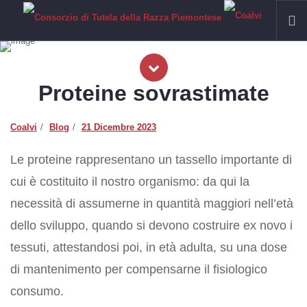
HOME
Proteine sovrastimate
RAZZA PIEMONTESE
Il Fassone di Razza Piemontese
Coalvi
Blog
21 Dicembre 2023
La Carne
IGP VITELLONI PIEMONTESI DELLA COSCIA
Le proteine rappresentano un tassello importante di
CERTIFICAZIONE
cui è costituito il nostro organismo: da qui la
SOSTENIBILITÀ
necessità di assumerne in quantità maggiori nell’età
FILIERA
dello sviluppo, quando si devono costruire ex novo i
Allevamenti
tessuti, attestandosi poi, in età adulta, su una dose
Laboratori
di mantenimento per compensarne il fisiologico
Macelli
consumo.
Macellerie