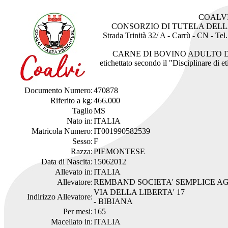
COALV
CONSORZIO DI TUTELA DEL
Strada Trinità 32/ A - Carrù - CN - Te
CARNE DI BOVINO ADULTO 
etichettato secondo il "Disciplinare di 
Documento Numero:
470878
Riferito a kg:
466.000
Taglio
MS
Nato in:
ITALIA
Matricola Numero:
IT001990582539
Sesso:
F
Razza:
PIEMONTESE
Data di Nascita:
15062012
Allevato in:
ITALIA
Allevatore:
REMBAND SOCIETA' SEMPLICE A
VIA DELLA LIBERTA' 17
Indirizzo Allevatore:
- BIBIANA
Per mesi:
165
Macellato in:
ITALIA