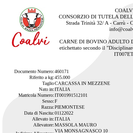
COALV
CONSORZIO DI TUTELA DEL
Strada Trinità 32/ A - Carrù -
info@coalv
CARNE DI BOVINO ADULTO 
etichettato secondo il "Disciplinar
IT007ET
Documento Numero:
460171
Riferito a kg:
455.000
Taglio
CARCASSA IN MEZZENE
Nato in:
ITALIA
Matricola Numero:
IT001991512101
Sesso:
F
Razza:
PIEMONTESE
Data di Nascita:
01122022
Allevato in:
ITALIA
Allevatore:
MASSOLA MAURO
VIA MONSAGNASCO 10