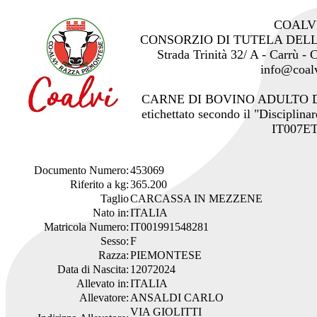
COALV
CONSORZIO DI TUTELA DEL
Strada Trinità 32/ A - Carrù -
info@coalv
CARNE DI BOVINO ADULTO 
etichettato secondo il "Disciplinar
IT007ET
Documento Numero:
453069
Riferito a kg:
365.200
Taglio
CARCASSA IN MEZZENE
Nato in:
ITALIA
Matricola Numero:
IT001991548281
Sesso:
F
Razza:
PIEMONTESE
Data di Nascita:
12072024
Allevato in:
ITALIA
Allevatore:
ANSALDI CARLO
VIA GIOLITTI