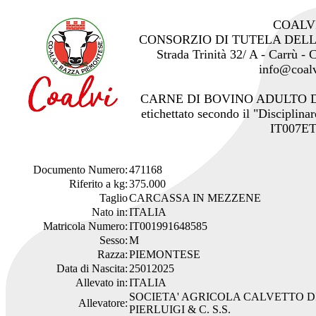
COALV
CONSORZIO DI TUTELA DEL
Strada Trinità 32/ A - Carrù -
info@coalv
CARNE DI BOVINO ADULTO 
etichettato secondo il "Disciplinar
IT007ET
Documento Numero:
471168
Riferito a kg:
375.000
Taglio
CARCASSA IN MEZZENE
Nato in:
ITALIA
Matricola Numero:
IT001991648585
Sesso:
M
Razza:
PIEMONTESE
Data di Nascita:
25012025
Allevato in:
ITALIA
SOCIETA' AGRICOLA CALVETTO D
Allevatore:
PIERLUIGI & C. S.S.