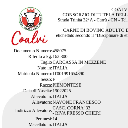
COALV
CONSORZIO DI TUTELA DEL
Strada Trinità 32/ A - Carrù - CN - Te
CARNE DI BOVINO ADULTO 
etichettato secondo il "Disciplinare di 
Documento Numero:
458075
Riferito a kg:
162.300
Taglio
CARCASSA IN MEZZENE
Nato in:
ITALIA
Matricola Numero:
IT001991654890
Sesso:
F
Razza:
PIEMONTESE
Data di Nascita:
19022025
Allevato in:
ITALIA
Allevatore:
NAVONE FRANCESCO
CASC. CORNA' 33
Indirizzo Allevatore:
- RIVA PRESSO CHIERI
Per mesi:
14
Macellato in:
ITALIA