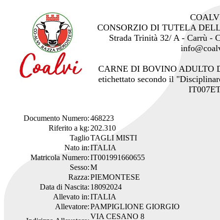
COALV
CONSORZIO DI TUTELA DEL
Strada Trinità 32/ A - Carrù -
info@coalv
CARNE DI BOVINO ADULTO 
etichettato secondo il "Disciplinar
IT007ET
Documento Numero:
468223
Riferito a kg:
202.310
Taglio
TAGLI MISTI
Nato in:
ITALIA
Matricola Numero:
IT001991660655
Sesso:
M
Razza:
PIEMONTESE
Data di Nascita:
18092024
Allevato in:
ITALIA
Allevatore:
PAMPIGLIONE GIORGIO
VIA CESANO 8