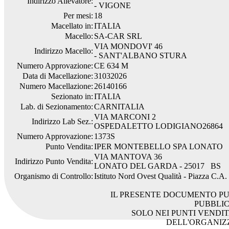
Indirizzo Allevatore:
- VIGONE
Per mesi:
18
Macellato in:
ITALIA
Macello:
SA-CAR SRL
VIA MONDOVI' 46
Indirizzo Macello:
- SANT'ALBANO STURA
Numero Approvazione:
CE 634 M
Data di Macellazione:
31032026
Numero Macellazione:
26140166
Sezionato in:
ITALIA
Lab. di Sezionamento:
CARNITALIA
VIA MARCONI 2
Indirizzo Lab Sez.:
OSPEDALETTO LODIGIANO26864
Numero Approvazione:
1373S
Punto Vendita:
IPER MONTEBELLO SPA LONATO
VIA MANTOVA 36
Indirizzo Punto Vendita:
LONATO DEL GARDA - 25017 BS
Organismo di Controllo:
Istituto Nord Ovest Qualità - Piazza C.A
IL PRESENTE DOCUMENTO PU
PUBBLI
SOLO NEI PUNTI VENDIT
DELL'ORGANIZ