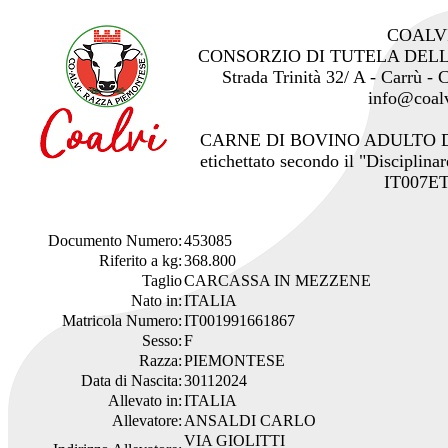
COALV
CONSORZIO DI TUTELA DEL
Strada Trinità 32/ A - Carrù -
info@coalv
CARNE DI BOVINO ADULTO 
etichettato secondo il "Disciplinar
IT007ET
Documento Numero:
453085
Riferito a kg:
368.800
Taglio
CARCASSA IN MEZZENE
Nato in:
ITALIA
Matricola Numero:
IT001991661867
Sesso:
F
Razza:
PIEMONTESE
Data di Nascita:
30112024
Allevato in:
ITALIA
Allevatore:
ANSALDI CARLO
VIA GIOLITTI