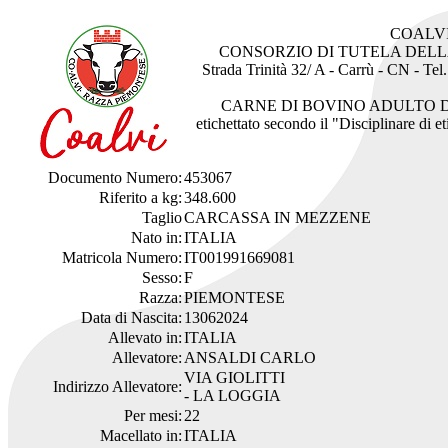
COALV
CONSORZIO DI TUTELA DEL
Strada Trinità 32/ A - Carrù - CN - Te
CARNE DI BOVINO ADULTO 
etichettato secondo il "Disciplinare di 
Documento Numero:
453067
Riferito a kg:
348.600
Taglio
CARCASSA IN MEZZENE
Nato in:
ITALIA
Matricola Numero:
IT001991669081
Sesso:
F
Razza:
PIEMONTESE
Data di Nascita:
13062024
Allevato in:
ITALIA
Allevatore:
ANSALDI CARLO
VIA GIOLITTI
Indirizzo Allevatore:
- LA LOGGIA
Per mesi:
22
Macellato in:
ITALIA