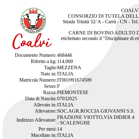
COALV
CONSORZIO DI TUTELA DEL
Strada Trinità 32/ A - Carrù - CN - Te
CARNE DI BOVINO ADULTO 
etichettato secondo il "Disciplinare di 
Documento Numero:
468446
Riferito a kg:
114.000
Taglio
MEZZENA
Nato in:
ITALIA
Matricola Numero:
IT001991674509
Sesso:
F
Razza:
PIEMONTESE
Data di Nascita:
07032025
Allevato in:
ITALIA
Allevatore:
SOC.AGR.ROCCIA GIOVANNI S.S.
FRAZIONE VIOTTO,VIA DIDIER 4
Indirizzo Allevatore:
- SCALENGHE
Per mesi:
14
Macellato in:
ITALIA