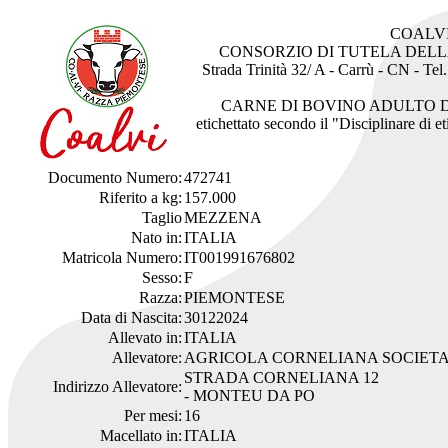
COALV
CONSORZIO DI TUTELA DEL
Strada Trinità 32/ A - Carrù - CN - Te
CARNE DI BOVINO ADULTO 
etichettato secondo il "Disciplinare di 
Documento Numero:
472741
Riferito a kg:
157.000
Taglio
MEZZENA
Nato in:
ITALIA
Matricola Numero:
IT001991676802
Sesso:
F
Razza:
PIEMONTESE
Data di Nascita:
30122024
Allevato in:
ITALIA
Allevatore:
AGRICOLA CORNELIANA SOCIETA
STRADA CORNELIANA 12
Indirizzo Allevatore:
- MONTEU DA PO
Per mesi:
16
Macellato in:
ITALIA