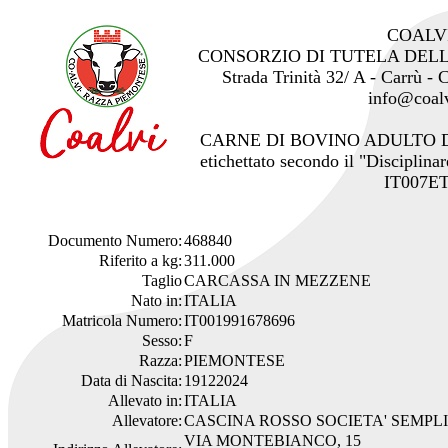
COALV
CONSORZIO DI TUTELA DEL
Strada Trinità 32/ A - Carrù -
info@coalv
CARNE DI BOVINO ADULTO 
etichettato secondo il "Disciplinar
IT007ET
Documento Numero:
468840
Riferito a kg:
311.000
Taglio
CARCASSA IN MEZZENE
Nato in:
ITALIA
Matricola Numero:
IT001991678696
Sesso:
F
Razza:
PIEMONTESE
Data di Nascita:
19122024
Allevato in:
ITALIA
Allevatore:
CASCINA ROSSO SOCIETA' SEMPL
VIA MONTEBIANCO, 15