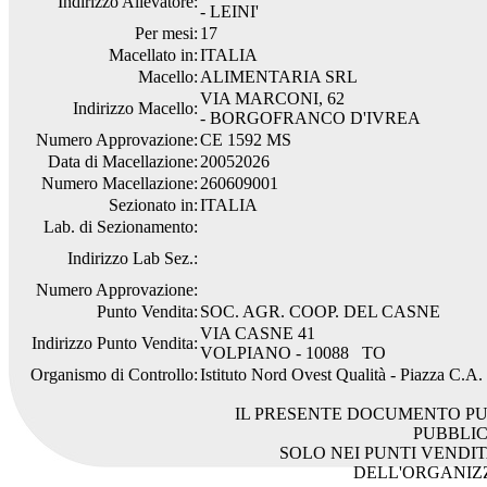
Indirizzo Allevatore:
- LEINI'
Per mesi:
17
Macellato in:
ITALIA
Macello:
ALIMENTARIA SRL
VIA MARCONI, 62
Indirizzo Macello:
- BORGOFRANCO D'IVREA
Numero Approvazione:
CE 1592 MS
Data di Macellazione:
20052026
Numero Macellazione:
260609001
Sezionato in:
ITALIA
Lab. di Sezionamento:
Indirizzo Lab Sez.:
Numero Approvazione:
Punto Vendita:
SOC. AGR. COOP. DEL CASNE
VIA CASNE 41
Indirizzo Punto Vendita:
VOLPIANO - 10088 TO
Organismo di Controllo:
Istituto Nord Ovest Qualità - Piazza C.A
IL PRESENTE DOCUMENTO PU
PUBBLI
SOLO NEI PUNTI VENDIT
DELL'ORGANIZ