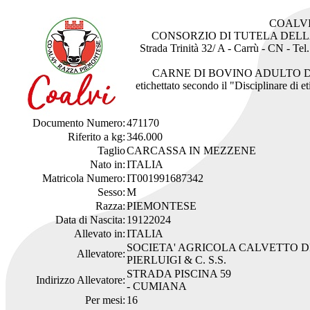
COALV
CONSORZIO DI TUTELA DEL
Strada Trinità 32/ A - Carrù - CN - Tel
CARNE DI BOVINO ADULTO D
etichettato secondo il "Disciplinare di 
Documento Numero:
471170
Riferito a kg:
346.000
Taglio
CARCASSA IN MEZZENE
Nato in:
ITALIA
Matricola Numero:
IT001991687342
Sesso:
M
Razza:
PIEMONTESE
Data di Nascita:
19122024
Allevato in:
ITALIA
SOCIETA' AGRICOLA CALVETTO D
Allevatore:
PIERLUIGI & C. S.S.
STRADA PISCINA 59
Indirizzo Allevatore:
- CUMIANA
Per mesi:
16