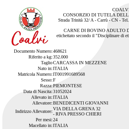
COALV
CONSORZIO DI TUTELA DEL
Strada Trinità 32/ A - Carrù - CN - Te
CARNE DI BOVINO ADULTO 
etichettato secondo il "Disciplinare di 
Documento Numero:
468621
Riferito a kg:
352.000
Taglio
CARCASSA IN MEZZENE
Nato in:
ITALIA
Matricola Numero:
IT001991689568
Sesso:
F
Razza:
PIEMONTESE
Data di Nascita:
31052024
Allevato in:
ITALIA
Allevatore:
BENEDICENTI GIOVANNI
VIA DELLA GRENA 32
Indirizzo Allevatore:
- RIVA PRESSO CHIERI
Per mesi:
24
Macellato in:
ITALIA