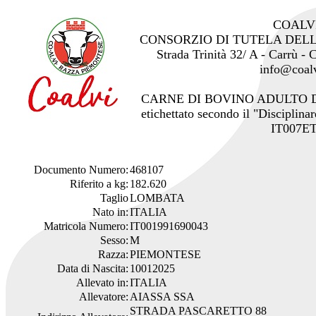
COALV
CONSORZIO DI TUTELA DEL
Strada Trinità 32/ A - Carrù -
info@coalv
CARNE DI BOVINO ADULTO 
etichettato secondo il "Disciplinar
IT007ET
Documento Numero:
468107
Riferito a kg:
182.620
Taglio
LOMBATA
Nato in:
ITALIA
Matricola Numero:
IT001991690043
Sesso:
M
Razza:
PIEMONTESE
Data di Nascita:
10012025
Allevato in:
ITALIA
Allevatore:
AIASSA SSA
STRADA PASCARETTO 88