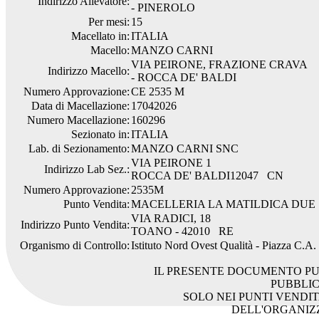
Indirizzo Allevatore:
- PINEROLO
Per mesi:
15
Macellato in:
ITALIA
Macello:
MANZO CARNI
VIA PEIRONE, FRAZIONE CRAVA
Indirizzo Macello:
- ROCCA DE' BALDI
Numero Approvazione:
CE 2535 M
Data di Macellazione:
17042026
Numero Macellazione:
160296
Sezionato in:
ITALIA
Lab. di Sezionamento:
MANZO CARNI SNC
VIA PEIRONE 1
Indirizzo Lab Sez.:
ROCCA DE' BALDI12047 CN
Numero Approvazione:
2535M
Punto Vendita:
MACELLERIA LA MATILDICA DUE
VIA RADICI, 18
Indirizzo Punto Vendita:
TOANO - 42010 RE
Organismo di Controllo:
Istituto Nord Ovest Qualità - Piazza C.A
IL PRESENTE DOCUMENTO PU
PUBBLI
SOLO NEI PUNTI VENDIT
DELL'ORGANIZ