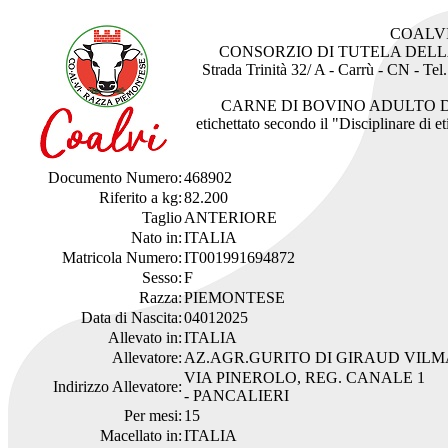
COALV
CONSORZIO DI TUTELA DEL
Strada Trinità 32/ A - Carrù - CN - Te
CARNE DI BOVINO ADULTO 
etichettato secondo il "Disciplinare di 
Documento Numero:
468902
Riferito a kg:
82.200
Taglio
ANTERIORE
Nato in:
ITALIA
Matricola Numero:
IT001991694872
Sesso:
F
Razza:
PIEMONTESE
Data di Nascita:
04012025
Allevato in:
ITALIA
Allevatore:
AZ.AGR.GURITO DI GIRAUD VILM
VIA PINEROLO, REG. CANALE 1
Indirizzo Allevatore:
- PANCALIERI
Per mesi:
15
Macellato in:
ITALIA