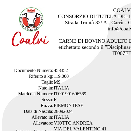
COALV
CONSORZIO DI TUTELA DEL
Strada Trinità 32/ A - Carrù -
info@coalv
CARNE DI BOVINO ADULTO 
etichettato secondo il "Disciplinar
IT007ET
Documento Numero:
458352
Riferito a kg:
119.000
Taglio
MS
Nato in:
ITALIA
Matricola Numero:
IT001991696589
Sesso:
F
Razza:
PIEMONTESE
Data di Nascita:
28092024
Allevato in:
ITALIA
Allevatore:
VIOTTO ANDREA
VIA DEL VALENTINO 41