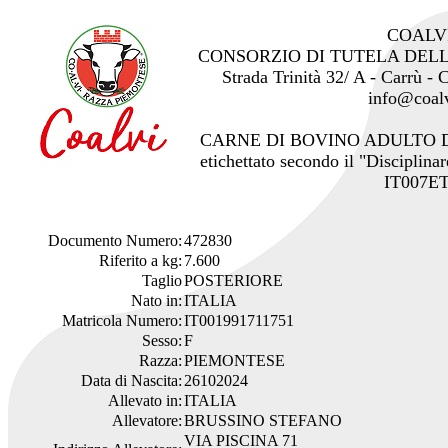
COALV
CONSORZIO DI TUTELA DEL
Strada Trinità 32/ A - Carrù -
info@coalv
CARNE DI BOVINO ADULTO 
etichettato secondo il "Disciplinar
IT007ET
Documento Numero:
472830
Riferito a kg:
7.600
Taglio
POSTERIORE
Nato in:
ITALIA
Matricola Numero:
IT001991711751
Sesso:
F
Razza:
PIEMONTESE
Data di Nascita:
26102024
Allevato in:
ITALIA
Allevatore:
BRUSSINO STEFANO
VIA PISCINA 71