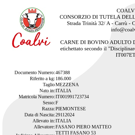
COALV
CONSORZIO DI TUTELA DEL
Strada Trinità 32/ A - Carrù -
info@coalv
CARNE DI BOVINO ADULTO 
etichettato secondo il "Disciplinar
IT007ET
Documento Numero:
467388
Riferito a kg:
186.000
Taglio
MEZZENA
Nato in:
ITALIA
Matricola Numero:
IT001991723734
Sesso:
F
Razza:
PIEMONTESE
Data di Nascita:
29112024
Allevato in:
ITALIA
Allevatore:
FASANO PIERO MATTEO
TETTI FASANO 53