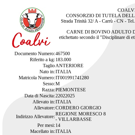
COALV
CONSORZIO DI TUTELA DEL
Strada Trinità 32/ A - Carrù - CN - Te
CARNE DI BOVINO ADULTO 
etichettato secondo il "Disciplinare di 
Documento Numero:
467500
Riferito a kg:
183.000
Taglio
ANTERIORE
Nato in:
ITALIA
Matricola Numero:
IT001991741280
Sesso:
M
Razza:
PIEMONTESE
Data di Nascita:
22022025
Allevato in:
ITALIA
Allevatore:
CORDERO GIORGIO
REGIONE MORESCO 8
Indirizzo Allevatore:
- VILLARBASSE
Per mesi:
14
Macellato in:
ITALIA