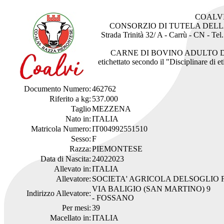
COALV
CONSORZIO DI TUTELA DEL
Strada Trinità 32/ A - Carrù - CN - Te
CARNE DI BOVINO ADULTO 
etichettato secondo il "Disciplinare di 
Documento Numero:
462762
Riferito a kg:
537.000
Taglio
MEZZENA
Nato in:
ITALIA
Matricola Numero:
IT004992551510
Sesso:
F
Razza:
PIEMONTESE
Data di Nascita:
24022023
Allevato in:
ITALIA
Allevatore:
SOCIETA' AGRICOLA DELSOGLIO F.
VIA BALIGIO (SAN MARTINO) 9
Indirizzo Allevatore:
- FOSSANO
Per mesi:
39
Macellato in:
ITALIA