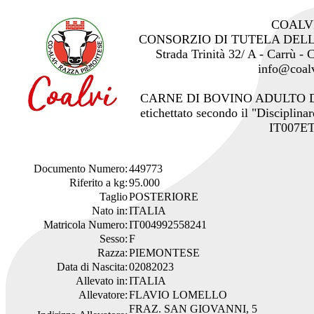
COALV
CONSORZIO DI TUTELA DEL
Strada Trinità 32/ A - Carrù -
info@coalv
CARNE DI BOVINO ADULTO 
etichettato secondo il "Disciplinar
IT007ET
Documento Numero:
449773
Riferito a kg:
95.000
Taglio
POSTERIORE
Nato in:
ITALIA
Matricola Numero:
IT004992558241
Sesso:
F
Razza:
PIEMONTESE
Data di Nascita:
02082023
Allevato in:
ITALIA
Allevatore:
FLAVIO LOMELLO
FRAZ. SAN GIOVANNI, 5