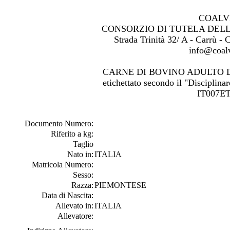
COALV
CONSORZIO DI TUTELA DEL
Strada Trinità 32/ A - Carrù -
info@coalv
CARNE DI BOVINO ADULTO 
etichettato secondo il "Disciplinar
IT007ET
Documento Numero:
Riferito a kg:
Taglio
Nato in:
ITALIA
Matricola Numero:
Sesso:
Razza:
PIEMONTESE
Data di Nascita:
Allevato in:
ITALIA
Allevatore: