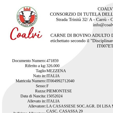
COALV
CONSORZIO DI TUTELA DEL
Strada Trinità 32/ A - Carrù -
info@coalv
CARNE DI BOVINO ADULTO 
etichettato secondo il "Disciplinar
IT007ET
Documento Numero:
471859
Riferito a kg:
326.000
Taglio
MEZZENA
Nato in:
ITALIA
Matricola Numero:
IT004992712040
Sesso:
F
Razza:
PIEMONTESE
Data di Nascita:
15052024
Allevato in:
ITALIA
Allevatore:
LA CASASSESE SOC.AGR. DI LISA
CASC. CASASSA 29