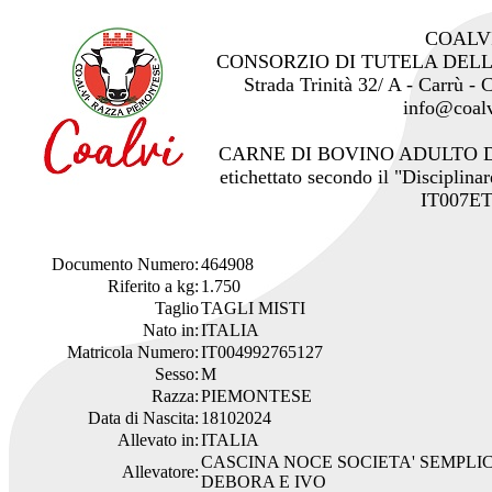
COALV
CONSORZIO DI TUTELA DEL
Strada Trinità 32/ A - Carrù -
info@coalv
CARNE DI BOVINO ADULTO 
etichettato secondo il "Disciplinar
IT007ET
Documento Numero:
464908
Riferito a kg:
1.750
Taglio
TAGLI MISTI
Nato in:
ITALIA
Matricola Numero:
IT004992765127
Sesso:
M
Razza:
PIEMONTESE
Data di Nascita:
18102024
Allevato in:
ITALIA
CASCINA NOCE SOCIETA' SEMPLI
Allevatore:
DEBORA E IVO