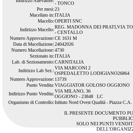
Indirizzo Allevatore:
- TONCO
Per mesi:
23
Macellato in:
ITALIA
Macello:
OPERTI SNC
REG. MADONNA DEI PRATI,VIA TO
Indirizzo Macello:
- CENTALLO
Numero Approvazione:
CE 1631 M
Data di Macellazione:
24042026
Numero Macellazione:
4730
Sezionato in:
ITALIA
Lab. di Sezionamento:
CARNITALIA
VIA MARCONI 2
Indirizzo Lab Sez.:
OSPEDALETTO LODIGIANO26864
Numero Approvazione:
1373S
Punto Vendita:
VIAGGIATOR GOLOSO OGGIONO
VIA MILANO, 36
Indirizzo Punto Vendita:
OGGIONO - 23848 LC
Organismo di Controllo:
Istituto Nord Ovest Qualità - Piazza C.A
IL PRESENTE DOCUMENTO PU
PUBBLI
SOLO NEI PUNTI VENDIT
DELL'ORGANIZ