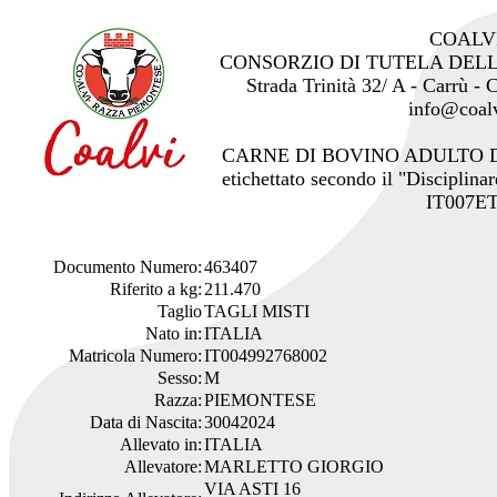
COALV
CONSORZIO DI TUTELA DEL
Strada Trinità 32/ A - Carrù -
info@coalv
CARNE DI BOVINO ADULTO 
etichettato secondo il "Disciplinar
IT007ET
Documento Numero:
463407
Riferito a kg:
211.470
Taglio
TAGLI MISTI
Nato in:
ITALIA
Matricola Numero:
IT004992768002
Sesso:
M
Razza:
PIEMONTESE
Data di Nascita:
30042024
Allevato in:
ITALIA
Allevatore:
MARLETTO GIORGIO
VIA ASTI 16