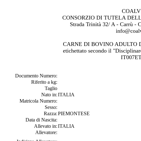
COALV
CONSORZIO DI TUTELA DEL
Strada Trinità 32/ A - Carrù -
info@coalv
CARNE DI BOVINO ADULTO 
etichettato secondo il "Disciplinar
IT007ET
Documento Numero:
Riferito a kg:
Taglio
Nato in:
ITALIA
Matricola Numero:
Sesso:
Razza:
PIEMONTESE
Data di Nascita:
Allevato in:
ITALIA
Allevatore: