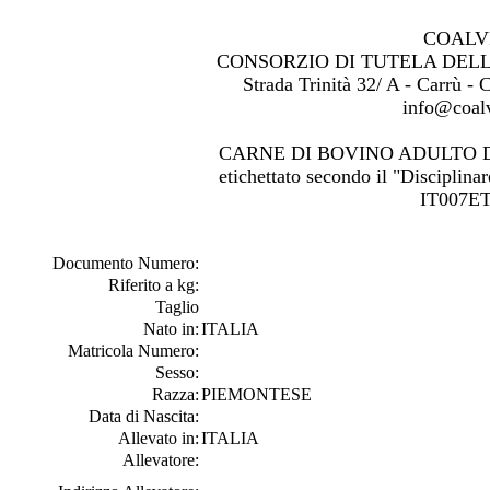
COALV
CONSORZIO DI TUTELA DEL
Strada Trinità 32/ A - Carrù -
info@coalv
CARNE DI BOVINO ADULTO 
etichettato secondo il "Disciplinar
IT007ET
Documento Numero:
Riferito a kg:
Taglio
Nato in:
ITALIA
Matricola Numero:
Sesso:
Razza:
PIEMONTESE
Data di Nascita:
Allevato in:
ITALIA
Allevatore: