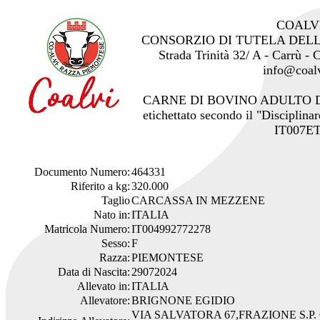
COALV
CONSORZIO DI TUTELA DEL
Strada Trinità 32/ A - Carrù -
info@coalv
CARNE DI BOVINO ADULTO 
etichettato secondo il "Disciplinar
IT007ET
Documento Numero:
464331
Riferito a kg:
320.000
Taglio
CARCASSA IN MEZZENE
Nato in:
ITALIA
Matricola Numero:
IT004992772278
Sesso:
F
Razza:
PIEMONTESE
Data di Nascita:
29072024
Allevato in:
ITALIA
Allevatore:
BRIGNONE EGIDIO
VIA SALVATORA 67,FRAZIONE S.P