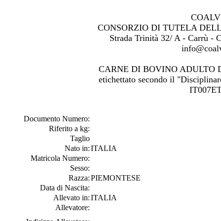
COALV
CONSORZIO DI TUTELA DEL
Strada Trinità 32/ A - Carrù -
info@coalv
CARNE DI BOVINO ADULTO 
etichettato secondo il "Disciplinar
IT007ET
Documento Numero:
Riferito a kg:
Taglio
Nato in:
ITALIA
Matricola Numero:
Sesso:
Razza:
PIEMONTESE
Data di Nascita:
Allevato in:
ITALIA
Allevatore: