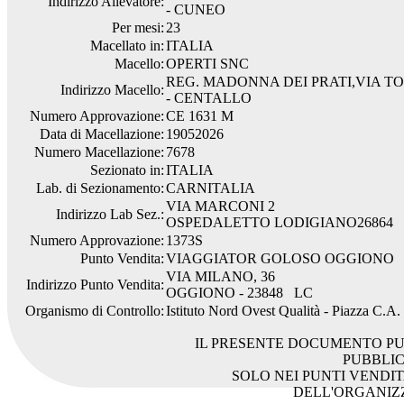
Indirizzo Allevatore:
- CUNEO
Per mesi:
23
Macellato in:
ITALIA
Macello:
OPERTI SNC
REG. MADONNA DEI PRATI,VIA TO
Indirizzo Macello:
- CENTALLO
Numero Approvazione:
CE 1631 M
Data di Macellazione:
19052026
Numero Macellazione:
7678
Sezionato in:
ITALIA
Lab. di Sezionamento:
CARNITALIA
VIA MARCONI 2
Indirizzo Lab Sez.:
OSPEDALETTO LODIGIANO26864
Numero Approvazione:
1373S
Punto Vendita:
VIAGGIATOR GOLOSO OGGIONO
VIA MILANO, 36
Indirizzo Punto Vendita:
OGGIONO - 23848 LC
Organismo di Controllo:
Istituto Nord Ovest Qualità - Piazza C.A
IL PRESENTE DOCUMENTO PU
PUBBLI
SOLO NEI PUNTI VENDIT
DELL'ORGANIZ