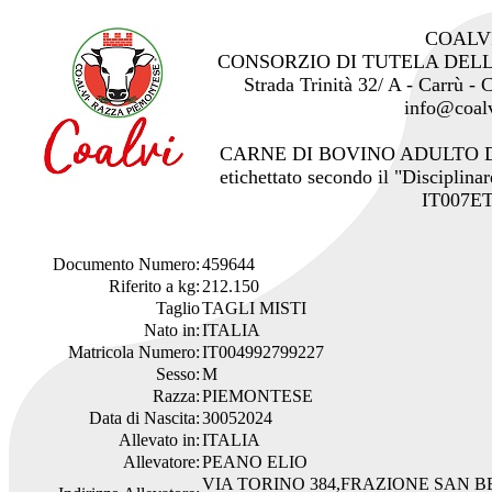
COALV
CONSORZIO DI TUTELA DEL
Strada Trinità 32/ A - Carrù -
info@coalv
CARNE DI BOVINO ADULTO 
etichettato secondo il "Disciplinar
IT007ET
Documento Numero:
459644
Riferito a kg:
212.150
Taglio
TAGLI MISTI
Nato in:
ITALIA
Matricola Numero:
IT004992799227
Sesso:
M
Razza:
PIEMONTESE
Data di Nascita:
30052024
Allevato in:
ITALIA
Allevatore:
PEANO ELIO
VIA TORINO 384,FRAZIONE SAN 