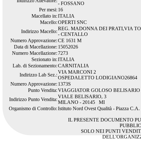
Indirizzo Allevatore:
- FOSSANO
Per mesi:
16
Macellato in:
ITALIA
Macello:
OPERTI SNC
REG. MADONNA DEI PRATI,VIA TO
Indirizzo Macello:
- CENTALLO
Numero Approvazione:
CE 1631 M
Data di Macellazione:
15052026
Numero Macellazione:
7273
Sezionato in:
ITALIA
Lab. di Sezionamento:
CARNITALIA
VIA MARCONI 2
Indirizzo Lab Sez.:
OSPEDALETTO LODIGIANO26864
Numero Approvazione:
1373S
Punto Vendita:
VIAGGIATOR GOLOSO BELISARIO
VIALE BELISARIO, 3
Indirizzo Punto Vendita:
MILANO - 20145 MI
Organismo di Controllo:
Istituto Nord Ovest Qualità - Piazza C.A
IL PRESENTE DOCUMENTO PU
PUBBLI
SOLO NEI PUNTI VENDIT
DELL'ORGANIZ