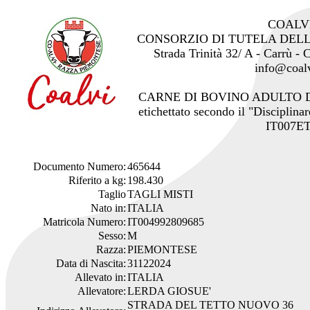
COALV
CONSORZIO DI TUTELA DEL
Strada Trinità 32/ A - Carrù -
info@coalv
CARNE DI BOVINO ADULTO 
etichettato secondo il "Disciplinar
IT007ET
Documento Numero:
465644
Riferito a kg:
198.430
Taglio
TAGLI MISTI
Nato in:
ITALIA
Matricola Numero:
IT004992809685
Sesso:
M
Razza:
PIEMONTESE
Data di Nascita:
31122024
Allevato in:
ITALIA
Allevatore:
LERDA GIOSUE'
STRADA DEL TETTO NUOVO 36