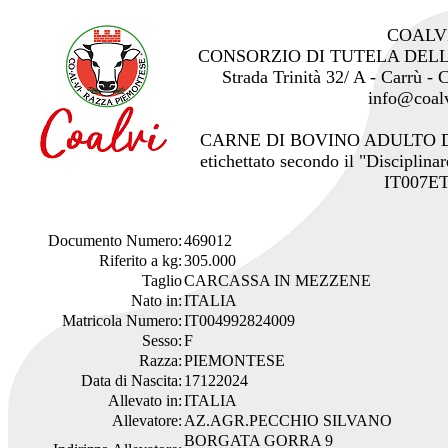
COALV
CONSORZIO DI TUTELA DEL
Strada Trinità 32/ A - Carrù -
info@coalv
CARNE DI BOVINO ADULTO 
etichettato secondo il "Disciplinar
IT007ET
Documento Numero:
469012
Riferito a kg:
305.000
Taglio
CARCASSA IN MEZZENE
Nato in:
ITALIA
Matricola Numero:
IT004992824009
Sesso:
F
Razza:
PIEMONTESE
Data di Nascita:
17122024
Allevato in:
ITALIA
Allevatore:
AZ.AGR.PECCHIO SILVANO
BORGATA GORRA 9