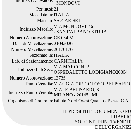
Indirizzo Allevatore:
- MONDOVI
Per mesi:
21
Macellato in:
ITALIA
Macello:
SA-CAR SRL
VIA MONDOVI' 46
Indirizzo Macello:
- SANT'ALBANO STURA
Numero Approvazione:
CE 634 M
Data di Macellazione:
21042026
Numero Macellazione:
26170176
Sezionato in:
ITALIA
Lab. di Sezionamento:
CARNITALIA
VIA MARCONI 2
Indirizzo Lab Sez.:
OSPEDALETTO LODIGIANO26864
Numero Approvazione:
1373S
Punto Vendita:
VIAGGIATOR GOLOSO BELISARIO
VIALE BELISARIO, 3
Indirizzo Punto Vendita:
MILANO - 20145 MI
Organismo di Controllo:
Istituto Nord Ovest Qualità - Piazza C.A
IL PRESENTE DOCUMENTO PU
PUBBLI
SOLO NEI PUNTI VENDIT
DELL'ORGANIZ