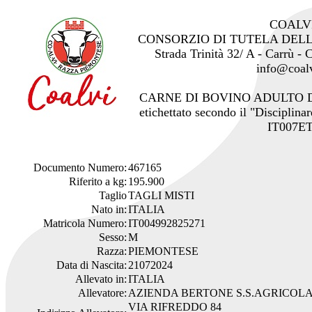
COALV
CONSORZIO DI TUTELA DEL
Strada Trinità 32/ A - Carrù -
info@coalv
CARNE DI BOVINO ADULTO 
etichettato secondo il "Disciplinar
IT007ET
Documento Numero:
467165
Riferito a kg:
195.900
Taglio
TAGLI MISTI
Nato in:
ITALIA
Matricola Numero:
IT004992825271
Sesso:
M
Razza:
PIEMONTESE
Data di Nascita:
21072024
Allevato in:
ITALIA
Allevatore:
AZIENDA BERTONE S.S.AGRICOL
VIA RIFREDDO 84