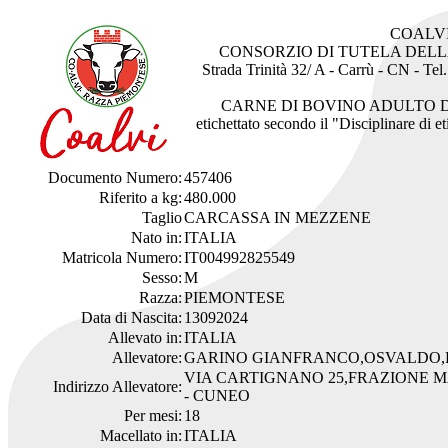
COALV
CONSORZIO DI TUTELA DEL
Strada Trinità 32/ A - Carrù - CN - Te
CARNE DI BOVINO ADULTO 
etichettato secondo il "Disciplinare di 
Documento Numero:
457406
Riferito a kg:
480.000
Taglio
CARCASSA IN MEZZENE
Nato in:
ITALIA
Matricola Numero:
IT004992825549
Sesso:
M
Razza:
PIEMONTESE
Data di Nascita:
13092024
Allevato in:
ITALIA
Allevatore:
GARINO GIANFRANCO,OSVALDO,
VIA CARTIGNANO 25,FRAZIONE 
Indirizzo Allevatore:
- CUNEO
Per mesi:
18
Macellato in:
ITALIA