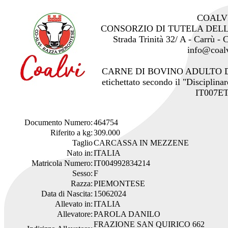
COALV
CONSORZIO DI TUTELA DEL
Strada Trinità 32/ A - Carrù -
info@coalv
CARNE DI BOVINO ADULTO 
etichettato secondo il "Disciplinar
IT007ET
Documento Numero:
464754
Riferito a kg:
309.000
Taglio
CARCASSA IN MEZZENE
Nato in:
ITALIA
Matricola Numero:
IT004992834214
Sesso:
F
Razza:
PIEMONTESE
Data di Nascita:
15062024
Allevato in:
ITALIA
Allevatore:
PAROLA DANILO
FRAZIONE SAN QUIRICO 662