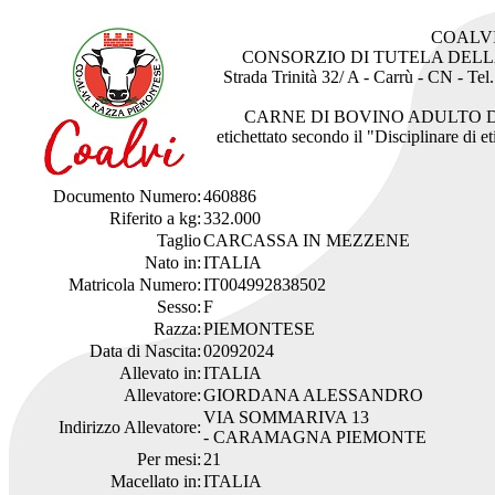
COALV
CONSORZIO DI TUTELA DEL
Strada Trinità 32/ A - Carrù - CN - Te
CARNE DI BOVINO ADULTO 
etichettato secondo il "Disciplinare di 
Documento Numero:
460886
Riferito a kg:
332.000
Taglio
CARCASSA IN MEZZENE
Nato in:
ITALIA
Matricola Numero:
IT004992838502
Sesso:
F
Razza:
PIEMONTESE
Data di Nascita:
02092024
Allevato in:
ITALIA
Allevatore:
GIORDANA ALESSANDRO
VIA SOMMARIVA 13
Indirizzo Allevatore:
- CARAMAGNA PIEMONTE
Per mesi:
21
Macellato in:
ITALIA