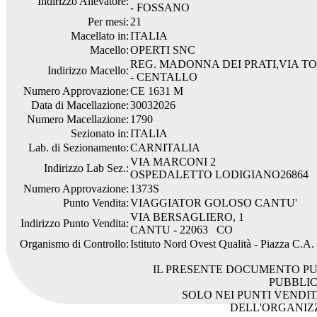
Indirizzo Allevatore:
- FOSSANO
Per mesi:
21
Macellato in:
ITALIA
Macello:
OPERTI SNC
REG. MADONNA DEI PRATI,VIA TO
Indirizzo Macello:
- CENTALLO
Numero Approvazione:
CE 1631 M
Data di Macellazione:
30032026
Numero Macellazione:
1790
Sezionato in:
ITALIA
Lab. di Sezionamento:
CARNITALIA
VIA MARCONI 2
Indirizzo Lab Sez.:
OSPEDALETTO LODIGIANO26864
Numero Approvazione:
1373S
Punto Vendita:
VIAGGIATOR GOLOSO CANTU'
VIA BERSAGLIERO, 1
Indirizzo Punto Vendita:
CANTU - 22063 CO
Organismo di Controllo:
Istituto Nord Ovest Qualità - Piazza C.A
IL PRESENTE DOCUMENTO PU
PUBBLI
SOLO NEI PUNTI VENDIT
DELL'ORGANIZ