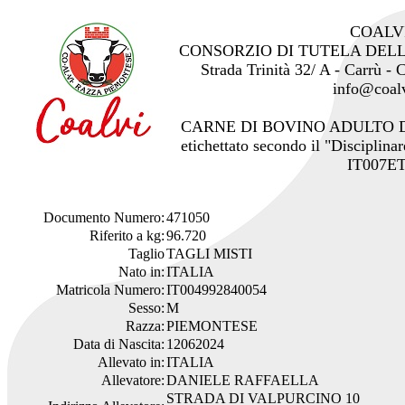
COALV
CONSORZIO DI TUTELA DEL
Strada Trinità 32/ A - Carrù -
info@coalv
CARNE DI BOVINO ADULTO 
etichettato secondo il "Disciplinar
IT007ET
Documento Numero:
471050
Riferito a kg:
96.720
Taglio
TAGLI MISTI
Nato in:
ITALIA
Matricola Numero:
IT004992840054
Sesso:
M
Razza:
PIEMONTESE
Data di Nascita:
12062024
Allevato in:
ITALIA
Allevatore:
DANIELE RAFFAELLA
STRADA DI VALPURCINO 10