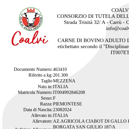
COALV
CONSORZIO DI TUTELA DEL
Strada Trinità 32/ A - Carrù -
info@coalv
CARNE DI BOVINO ADULTO 
etichettato secondo il "Disciplinar
IT007ET
Documento Numero:
463410
Riferito a kg:
201.300
Taglio
MEZZENA
Nato in:
ITALIA
Matricola Numero:
IT004992846208
Sesso:
F
Razza:
PIEMONTESE
Data di Nascita:
23082024
Allevato in:
ITALIA
Allevatore:
AZ.AGRICOLA CIABOT DI GALLO 
BORGATA SAN GIULIO 187/A