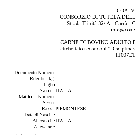
COALV
CONSORZIO DI TUTELA DEL
Strada Trinità 32/ A - Carrù -
info@coalv
CARNE DI BOVINO ADULTO 
etichettato secondo il "Disciplinar
IT007ET
Documento Numero:
Riferito a kg:
Taglio
Nato in:
ITALIA
Matricola Numero:
Sesso:
Razza:
PIEMONTESE
Data di Nascita:
Allevato in:
ITALIA
Allevatore: