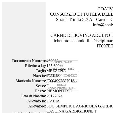
COALV
CONSORZIO DI TUTELA DEL
Strada Trinità 32/ A - Carrù -
info@coalv
CARNE DI BOVINO ADULTO 
etichettato secondo il "Disciplinar
IT007ET
Documento Numero:
469082
Riferito a kg:
135.690
Taglio
MEZZENA
Nato in:
ITALIA
Matricola Numero:
IT004992883916
Sesso:
F
Razza:
PIEMONTESE
Data di Nascita:
29122024
Allevato in:
ITALIA
Allevatore:
SOC.SEMPLICE AGRICOLA GARBIG
CASCINA GARBIGLIONE 1