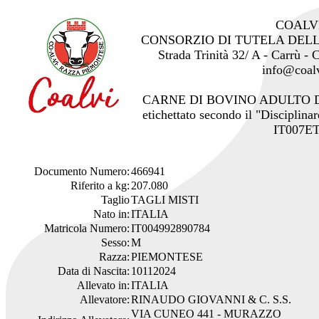
COALV
CONSORZIO DI TUTELA DEL
Strada Trinità 32/ A - Carrù -
info@coalv
CARNE DI BOVINO ADULTO 
etichettato secondo il "Disciplinar
IT007ET
Documento Numero:
466941
Riferito a kg:
207.080
Taglio
TAGLI MISTI
Nato in:
ITALIA
Matricola Numero:
IT004992890784
Sesso:
M
Razza:
PIEMONTESE
Data di Nascita:
10112024
Allevato in:
ITALIA
Allevatore:
RINAUDO GIOVANNI & C. S.S.
VIA CUNEO 441 - MURAZZO