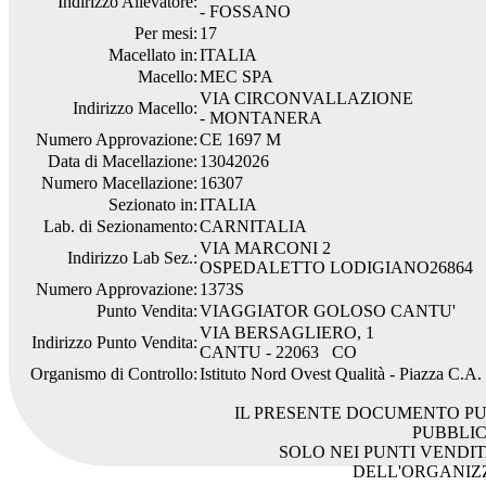
Indirizzo Allevatore:
- FOSSANO
Per mesi:
17
Macellato in:
ITALIA
Macello:
MEC SPA
VIA CIRCONVALLAZIONE
Indirizzo Macello:
- MONTANERA
Numero Approvazione:
CE 1697 M
Data di Macellazione:
13042026
Numero Macellazione:
16307
Sezionato in:
ITALIA
Lab. di Sezionamento:
CARNITALIA
VIA MARCONI 2
Indirizzo Lab Sez.:
OSPEDALETTO LODIGIANO26864
Numero Approvazione:
1373S
Punto Vendita:
VIAGGIATOR GOLOSO CANTU'
VIA BERSAGLIERO, 1
Indirizzo Punto Vendita:
CANTU - 22063 CO
Organismo di Controllo:
Istituto Nord Ovest Qualità - Piazza C.A
IL PRESENTE DOCUMENTO PU
PUBBLI
SOLO NEI PUNTI VENDIT
DELL'ORGANIZ