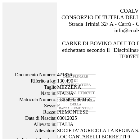
COALV
CONSORZIO DI TUTELA DEL
Strada Trinità 32/ A - Carrù -
info@coalv
CARNE DI BOVINO ADULTO 
etichettato secondo il "Disciplinar
IT007ET
Documento Numero:
471836
Riferito a kg:
130.490
Taglio
MEZZENA
Nato in:
ITALIA
Matricola Numero:
IT004992900155
Sesso:
F
Razza:
PIEMONTESE
Data di Nascita:
03012025
Allevato in:
ITALIA
Allevatore:
SOCIETA' AGRICOLA LA REGINA S.
LOC.CANTARELLI BORRETTI 9