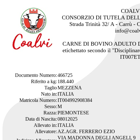
COALV
CONSORZIO DI TUTELA DEL
Strada Trinità 32/ A - Carrù -
info@coalv
CARNE DI BOVINO ADULTO 
etichettato secondo il "Disciplinar
IT007ET
Documento Numero:
466725
Riferito a kg:
188.440
Taglio
MEZZENA
Nato in:
ITALIA
Matricola Numero:
IT004992908384
Sesso:
M
Razza:
PIEMONTESE
Data di Nascita:
08012025
Allevato in:
ITALIA
Allevatore:
AZ.AGR. FERRERO EZIO
VIA MADONNA DEGLI ANGELI, 9