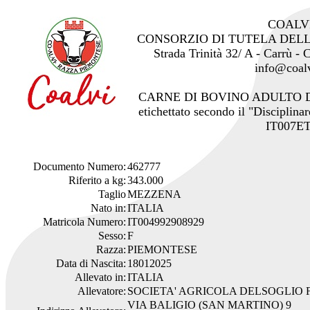
COALV
CONSORZIO DI TUTELA DEL
Strada Trinità 32/ A - Carrù -
info@coalv
CARNE DI BOVINO ADULTO 
etichettato secondo il "Disciplinar
IT007ET
Documento Numero:
462777
Riferito a kg:
343.000
Taglio
MEZZENA
Nato in:
ITALIA
Matricola Numero:
IT004992908929
Sesso:
F
Razza:
PIEMONTESE
Data di Nascita:
18012025
Allevato in:
ITALIA
Allevatore:
SOCIETA' AGRICOLA DELSOGLIO F.
VIA BALIGIO (SAN MARTINO) 9