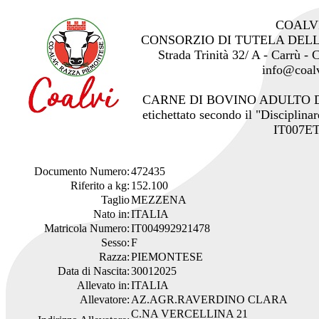
COALV
CONSORZIO DI TUTELA DEL
Strada Trinità 32/ A - Carrù -
info@coalv
CARNE DI BOVINO ADULTO 
etichettato secondo il "Disciplinar
IT007ET
Documento Numero:
472435
Riferito a kg:
152.100
Taglio
MEZZENA
Nato in:
ITALIA
Matricola Numero:
IT004992921478
Sesso:
F
Razza:
PIEMONTESE
Data di Nascita:
30012025
Allevato in:
ITALIA
Allevatore:
AZ.AGR.RAVERDINO CLARA
C.NA VERCELLINA 21