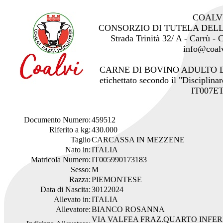
COALV
CONSORZIO DI TUTELA DEL
Strada Trinità 32/ A - Carrù -
info@coalv
CARNE DI BOVINO ADULTO 
etichettato secondo il "Disciplinar
IT007ET
Documento Numero:
459512
Riferito a kg:
430.000
Taglio
CARCASSA IN MEZZENE
Nato in:
ITALIA
Matricola Numero:
IT005990173183
Sesso:
M
Razza:
PIEMONTESE
Data di Nascita:
30122024
Allevato in:
ITALIA
Allevatore:
BIANCO ROSANNA
VIA VALFEA FRAZ.QUARTO INFER