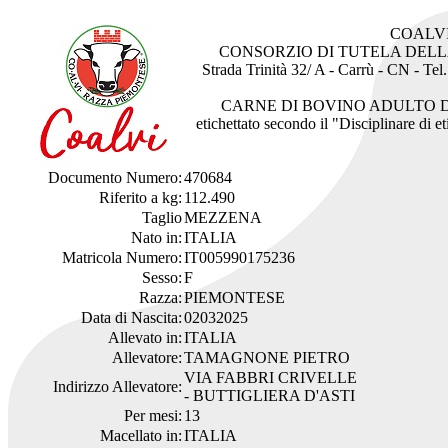
COALV
CONSORZIO DI TUTELA DEL
Strada Trinità 32/ A - Carrù - CN - Te
CARNE DI BOVINO ADULTO 
etichettato secondo il "Disciplinare di 
Documento Numero:
470684
Riferito a kg:
112.490
Taglio
MEZZENA
Nato in:
ITALIA
Matricola Numero:
IT005990175236
Sesso:
F
Razza:
PIEMONTESE
Data di Nascita:
02032025
Allevato in:
ITALIA
Allevatore:
TAMAGNONE PIETRO
VIA FABBRI CRIVELLE
Indirizzo Allevatore:
- BUTTIGLIERA D'ASTI
Per mesi:
13
Macellato in:
ITALIA